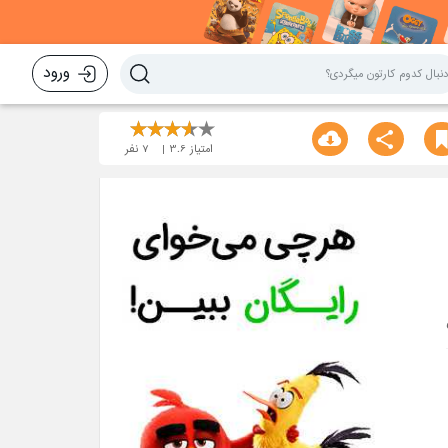
ورود
امتیاز
3.6
7
نفر