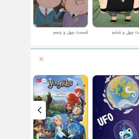
 چهل و ششم
قسمت چهل و پنجم
فصل 1 : جزیره شکل