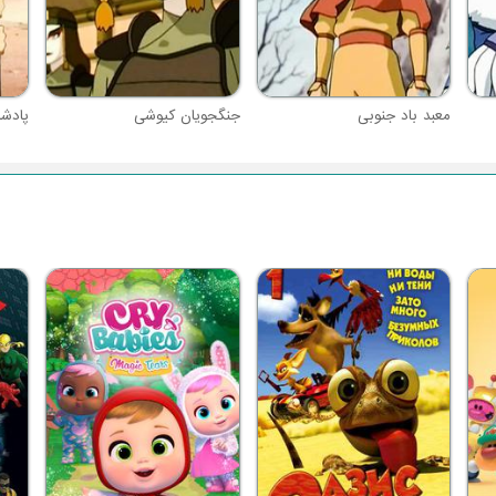
معبد باد جنوبی
جنگجویان کیوشی
پادشا