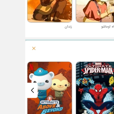
ه اوماشو
زندان
فصل 1 : جزیره شکل