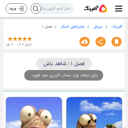
ورود
آفرینک
سریال
ماجراهای اسکار
فصل ۱
امتیاز
4.7
7
نفر
فصل ۱ : شاهد باش
برای تماشا، وارد حساب کاربری خود شوید
غرق در خیالات