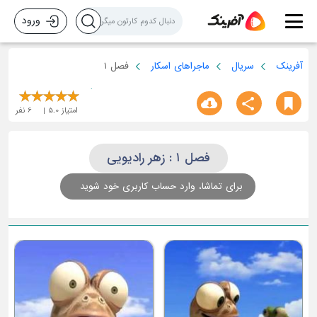
ورود
آفرینک
سریال
ماجراهای اسکار
فصل ۱
امتیاز
5.0
6
نفر
فصل ۱ : زهر رادیویی
برای تماشا، وارد حساب کاربری خود شوید
غ