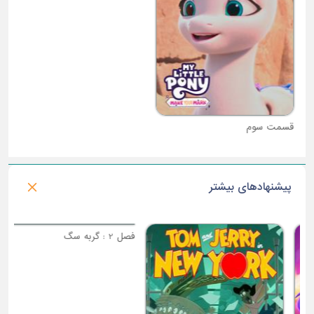
قسمت سوم
قسمت چهارم
پیشنهادهای بیشتر
فصل 2 : گربه سگ
فصل