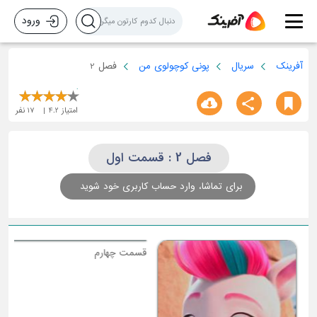
ورود
آفرینک
سریال
پونی کوچولوی من
فصل 2
امتیاز
4.2
17
نفر
فصل 2 : قسمت اول
برای تماشا، وارد حساب کاربری خود شوید
ق