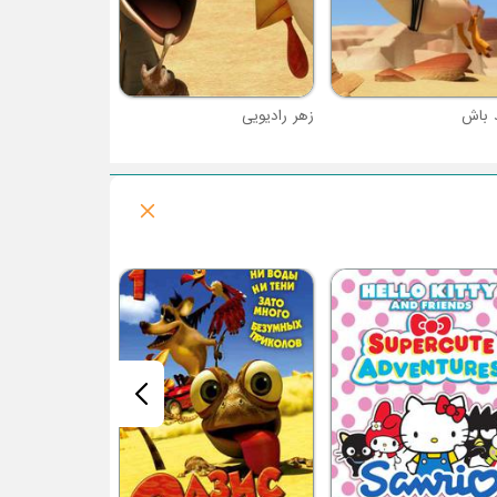
 باش
زهر رادیویی