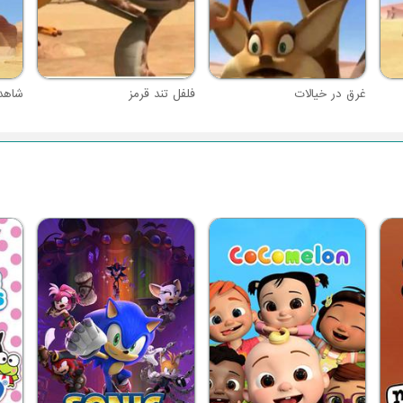
غرق در خیالات
فلفل تند قرمز
شاهد