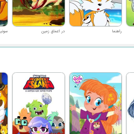
راهنما
در اعماق زمین
سونی