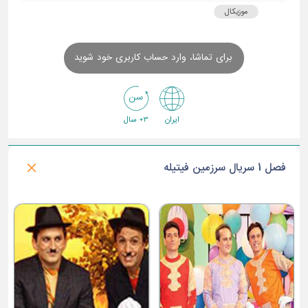
موزیکال
برای تماشا، وارد حساب کاربری خود شوید
ایران
3+ سال
فصل 1 سریال سرزمین فیتیله
ع