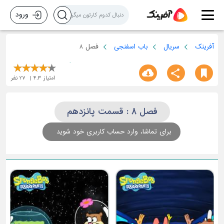
ورود
آفرینک
سریال
باب اسفنجی
فصل 8
امتیاز
4.3
27
نفر
فصل 8 : قسمت پانزدهم
برای تماشا، وارد حساب کاربری خود شوید