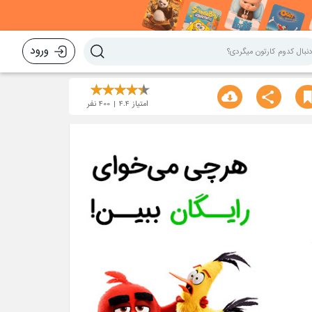
ورود
امتیاز
4.4
400
نفر