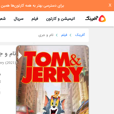
X
انیمیشن و کارتون
فیلم
سریال
شعر
آفرینک
فیلم
تام و جری
تام و 
rry (2021)
گ