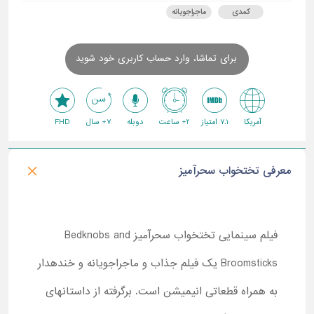
کمدی
ماجراجویانه
برای تماشا، وارد حساب کاربری خود شوید
آمریکا
7.1 امتیاز
2+ ساعت
دوبله
7+ سال
FHD
معرفی تختخواب سحرآمیز
فیلم سینمایی تختخواب سحرآمیز Bedknobs and
Broomsticks یک فیلم جذاب و ماجراجویانه و خندهدار
به همراه قطعاتی انیمیشن است. برگرفته از داستانهای