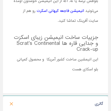
بلوطش برسه یا نه. اگه از این انیمیشن خوشتون اومده
می‌تونید
انیمیشن فاجعه کیهانی اسکرت
رو هم از
سایت آفرینک تماشا کنید.
جزییات ساخت انیمیشن زیبای اسکرَت
و جدایی قاره‌ ها
Scrat's Continental
Crack-up
این انیمشین ساخت کشور آمریکا و محصول کمپانی
بلو اسکای هست
گالری