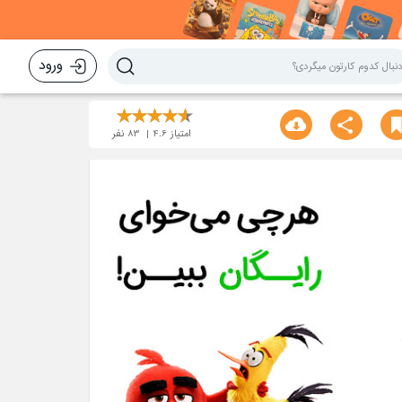
ورود
امتیاز
4.6
83
نفر