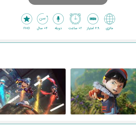
مالزی
6.9 امتیاز
2+ ساعت
دوبله
4+ سال
FHD