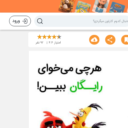
ورود
امتیاز
4.4
92
نفر