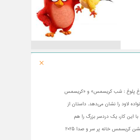
 شلوغ پلوغ : شب کریسمس» و «کریسمس
ه لاود را نشان می‌دهد. داستان از
ا این کار، یک دردسر بزرگ را هم
شروع می‌کند! اگر دقیقا نمی‌دانید که نقشه او چیست و چه مشکلی قرار است رخ دهد، هر چه سریع‌تر تماشا انیمیشن کریسمس خانه پر سر و صدا 2025