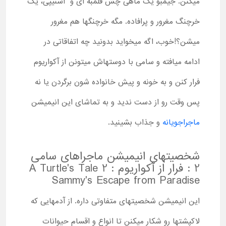
میکنن. جیمبو یک ماهی چش قلمبه ای و اسنیپی، یک
خرچنگ مغرور و پرافاده. مگه خرچنگها هم مغرور
میشن؟!خوب، اگه میخواید بدونید چه اتفاقاتی در
ادامه می­افته و سامی با دوستهاش میتونن از آکواریوم
فرار کنن و به خونه و پیش خانواده ­شون برگردن یا نه
پس وقت رو از دست ندید و به تماشای این انیمیشن
ماجراجویانه
و جذاب بشینید.
شخصیتهای انیمیشن ماجراهای سامی
2 : فرار از آکواریوم A Turtle's Tale 2 :
Sammy's Escape from Paradise
این انیمیشن شخصیتهای متفاوتی داره. از آدمهایی که
لاکپشتها رو شکار میکنن تا انواع و اقسام حیوانات