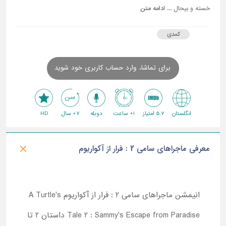
خسته و بیحال ...
ادامه متن
کمدی
برای تماشا، وارد حساب کاربری خود شوید
انگلستان
5.7 امتیاز
1+ ساعت
دوبله
7+ سال
HD
معرفی ماجراهای سامی 2 : فرار از آکواریوم
انیمشن ماجراهای سامی 2 : فرار از آکواریوم A Turtle's
Tale 2 : Sammy's Escape from Paradise داستان 2 تا