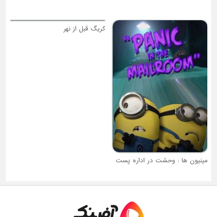
22 عل
مینیون ها : وحشت در اداره پست
کریگ قبل از نهر