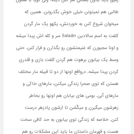
رفیق باید بدون بستنی سر کنن دیگه. ولی گویا با همون
طالبی هم نمیتونن خیلی خوش بگذرونن. همین که
میخوان شروع کنن به خوردنش، یکهو یک مار گردن
کلفت به اسم سالادین Saladin سر و کله اش پیدا میشه
و اونا مجبورن که غنیمتشون رو بگذارن و فرار کنن. حتی
وسط یک بیابون برهوت هم گردن کلفت بازی و قلدری
کردن پیدا میشه. درواقع اونها از دو تا قبیله مار مختلف
هستن که توی صحرا زندگی میکنن، مارهای خاکی و
مارهای آبی. بومی های بیابان هم اونها رو بخاطر
زهرشون میگیرن و میکُشن تا ازشون پادزهر درست
کنن. خلاصه که زندگی توی بیابون به حد کافی سخت
هست و قهرمان داستان ما باید این مشکلات رو هم