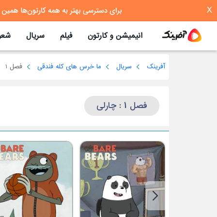
X
انیمیشن و کارتون
فیلم
سریال
شعر
آفرینک
سریال
ما خرس های کله فندقی
فصل 1
فصل 1 : چارلی