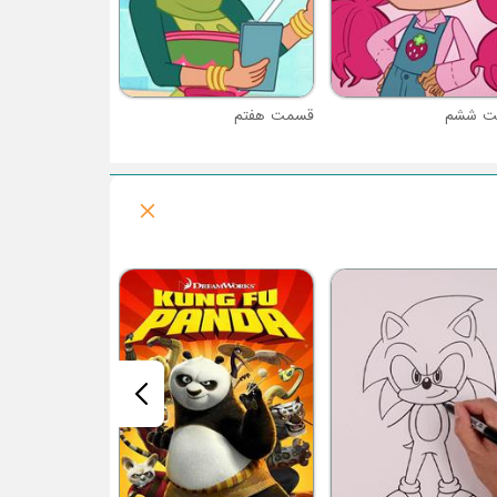
ت ششم
قسمت هفتم
فصل 1 : جینگیلی ها