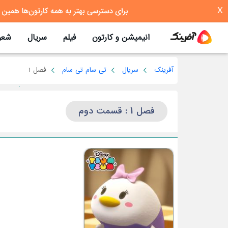
X
انیمیشن و کارتون
فیلم
سریال
شعر
آفرینک
سریال
تی سام تی سام
فصل 1
فصل 1 : قسمت دوم