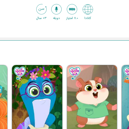
کانادا
7.0 امتیاز
دوبله
3+ سال