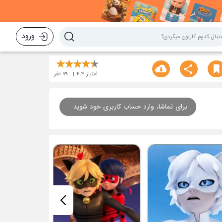
ورود
امتیاز
4.4
79
نفر
برای تماشا، وارد حساب کاربری خود شوید
قسمت بیستم : کو