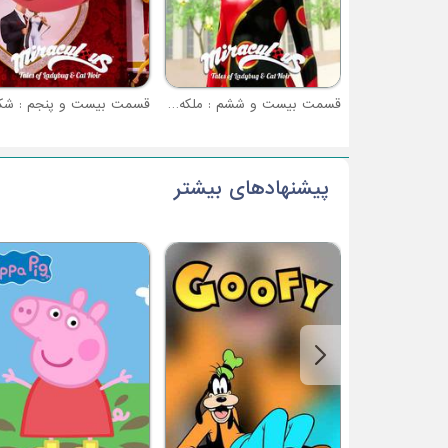
قسمت بیست و ششم : ملکه معجزه (نبرد معجزه آسا - قسمت 2)
پیشنهادهای بیشتر