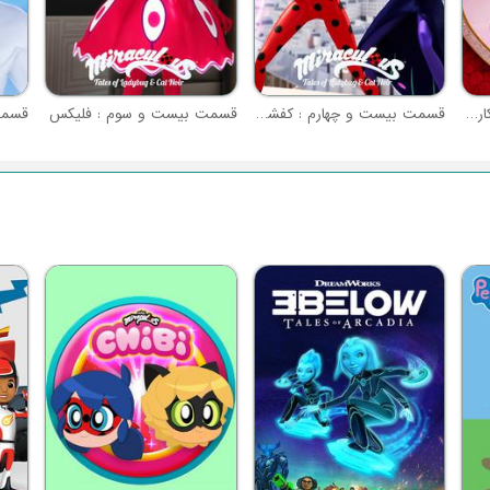
قسمت بیست و پنجم : شکارچی قلب (نبرد معجزه آسا - قسمت ا)
قسمت بیست و چهارم : کفشدوزک
قسمت بیست و سوم : فلیکس