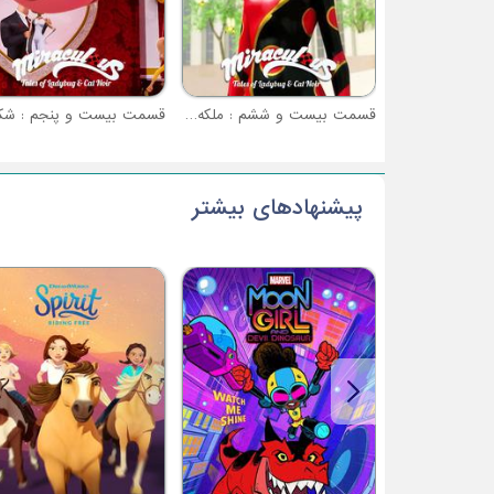
قسمت بیست و ششم : ملکه معجزه (نبرد معجزه آسا - قسمت 2)
پیشنهادهای بیشتر