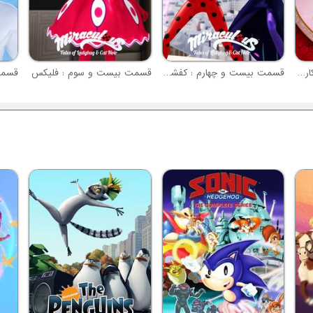
قسمت بیست و پنجم : شکارچی قلب (نبرد معجزه آسا - قسمت ا)
قسمت بیست و چهارم : کفشدوزک
قسمت بیست و سوم : فلیکس