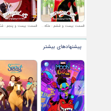
قسمت بیست و ششم : ملکه معجزه (نبرد معجزه آسا - قسمت 2)
پیشنهادهای بیشتر