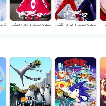
قسمت بیست و پنجم : شکارچی قلب (نبرد معجزه آسا - قسمت ا)
قسمت بیست و چهارم : کفشدوزک
قسمت بیست و سوم : فلیکس