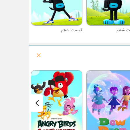
ت ششم
قسمت هفتم
فصل 1 : نودل و بان