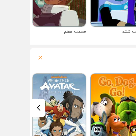
ت ششم
قسمت هفتم
فصل 1 : بلفورت و لوپین