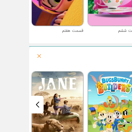
ت ششم
قسمت هفتم
فصل 1 : تار عنکبوت شارلوت