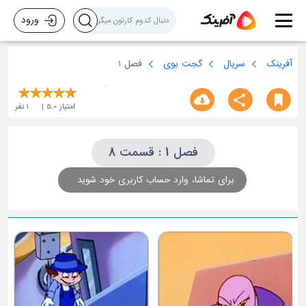
ورود
آفرینک
سریال
گجت بوی
فصل 1
امتیاز
5.0
1
نفر
فصل 1 : قسمت 8
برای تماشا، وارد حساب کاربری خود شوید
ق