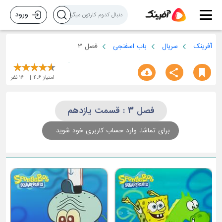
ورود
آفرینک
سریال
باب اسفنجی
فصل 3
امتیاز
4.6
16
نفر
فصل 3 : قسمت یازدهم
برای تماشا، وارد حساب کاربری خود شوید
ق