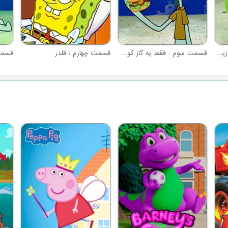
قسمت دوم : اسب دریایی زیبای من
قسمت سوم : فقط یه گاز کوچولو
قسمت چهارم : قلدر
قسمت 