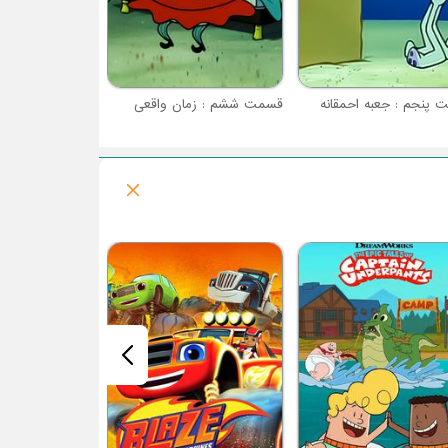
پنجم : جعبه احمقانه
قسمت ششم : زمان واقعی
فصل 2 : کله فندقی های کوچولو