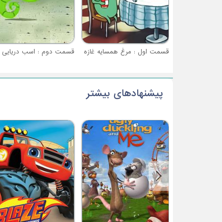
قسمت اول : مرغ همسایه غازه
پیشنهادهای بیشتر