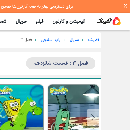
X
انیمیشن و کارتون
فیلم
سریال
شعر
آفرینک
سریال
باب اسفنجی
فصل 3
فصل 3 : قسمت شانزدهم