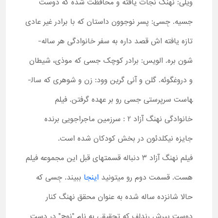
ویلی: نهنگ نجات یافته و محافظت شده که دوست
جسیه. جِسی: پسر نوجوون داستان که با برادر غیر عادی
تازه یافته ­اش قصد داره به سفر خانوادگی هر ساله­
شون بره. الویس: برادر کوچک جسی که موذی، شیطان
و دروغگوئه. گلن و آنی گرین وود: زن و شوهری که سال­
هاست سرپرستی جسی رو بر عهده گرفتن. فیلم
خانوادگی نهنگ آزاد 2 : سرزمین ماجراجویی برنده
جایزه نیکلدئون در بخش کودکان شده است.
فیلم نهنگ آزاد 3 دنباله قسمتهای قبل این مجموعه فیلم
هست. قسمت دوم رو میتونید
اینجا
ببیند. جِسی که
حالا شانزده ساله شده به عنوان محقق نهنگ کنار
دوست پیرش رندلف که تحقیقی به نام "نوح" در دست