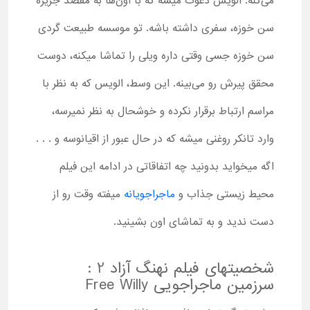
می‌کنه. الویس دعوت می­شه که با اون‌ها به مقصد جزیره
سن خوزه، سفری داشته باشه. تو موسسه طبیعت گردی
سن خوزه جسی وقتی داره ویلی را تماشا می­کنه، دوست
محقق پیرش رو می‌بینه. این وسط، الویس که به نظر با
مراسم ارتباط برقرار نکرده و خوشحال به نظر نمی­رسه،
وارد تانکر روغنی می­شه که در حال عبور از اقیانوسه و . . .
اگه میخواید بدونید چه اتفاقاتی در ادامه این فیلم
محیط زیستی جذاب و
ماجراجویانه
میفته وقت رو از
دست ندید و به تماشای اون بشینید.
شخصیت­های فیلم نهنگ آزاد 2 :
سرزمین ماجراجویی Free Willy