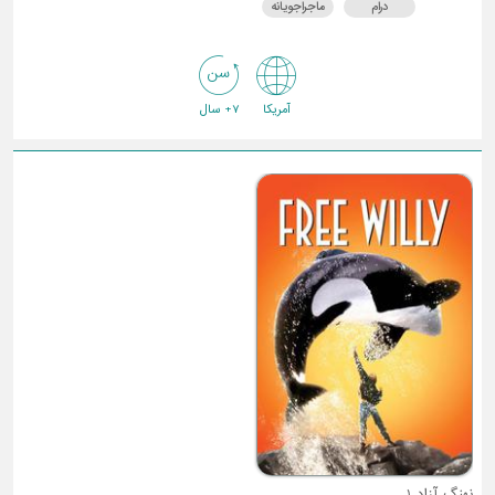
درام
ماجراجویانه
آمریکا
7+ سال
نهنگ آزاد 1