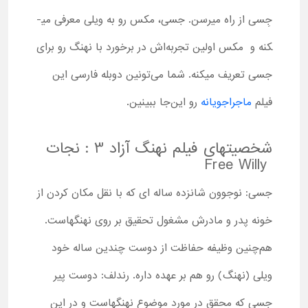
جِسی از راه می­رسن. جسی، مکس رو به ویلی معرفی می­
کنه و مکس اولین تجربه‌ا­ش در برخورد با نهنگ رو برای
جسی تعریف می­کنه. شما می‌تونین دوبله فارسی این
فیلم
ماجراجویانه
رو این‌جا ببینین.
شخصیت­های فیلم نهنگ آزاد 3 : نجات
Free Willy
جسی: نوجوون شانزده ساله ­ای که با نقل مکان کردن از
خونه پدر و مادرش مشغول تحقیق بر روی نهنگ­هاست.
هم‌چنین وظیفه حفاظت از دوست چندین ساله خود
ویلی (نهنگ) رو هم بر عهده داره. رندلف: دوست پیر
جسی که محقق در مورد موضوع نهنگ­هاست و در این