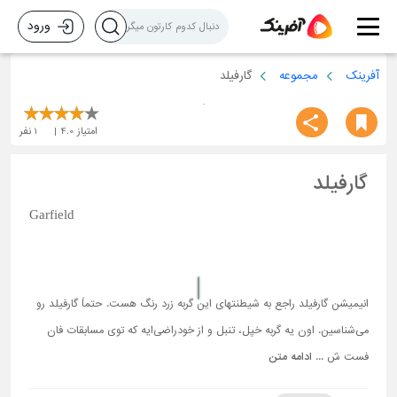
ورود
آفرینک
مجموعه
گارفیلد
امتیاز
4.0
1
نفر
گارفیلد
Garfield
انیمیشن گارفیلد راجع به شیطنتهای این گربه زرد رنگ هست. حتماً گارفیلد رو
می‌شناسین. اون یه گربه خپل، تنبل و از خودراضی‌ایه که توی مسابقات فان
فست ش ...
ادامه متن