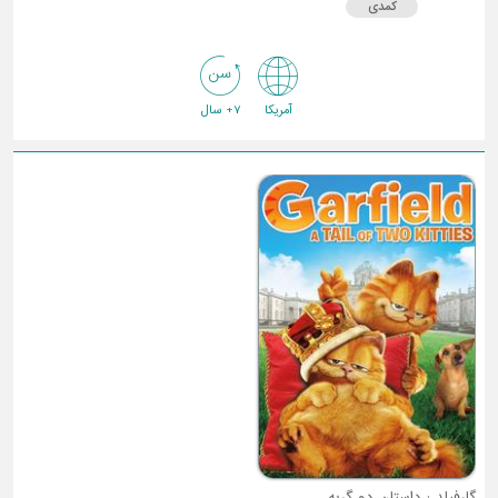
کمدی
آمریکا
7+ سال
گارفیلد : داستان دو گربه