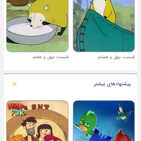
قسمت چهل و هفتم
قسمت چهل و ششم
پیشنهادهای بیشتر
فصل 4 : دنیای ژوراسیک
ف