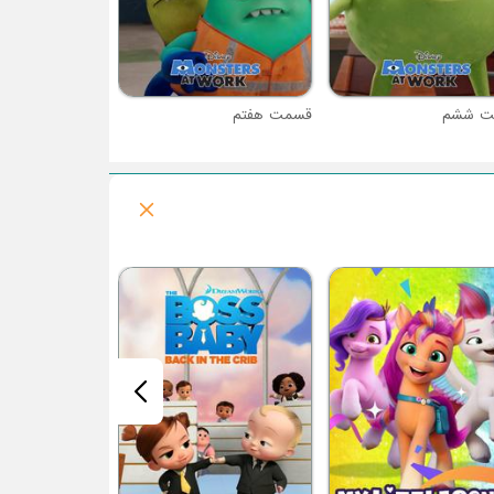
ت ششم
قسمت هفتم
فصل 1 : نودل و بان