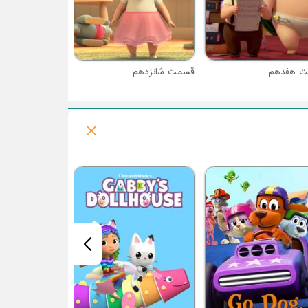
 هفدهم
قسمت شانزدهم
فصل 1 : تار عنکبوت شارلوت