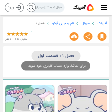
ورود
آفرینک
سریال
تام و جری گوکو
فصل 1
امتیاز
5.0
7
نفر
فصل 1 : قسمت اول
برای تماشا، وارد حساب کاربری خود شوید
ق