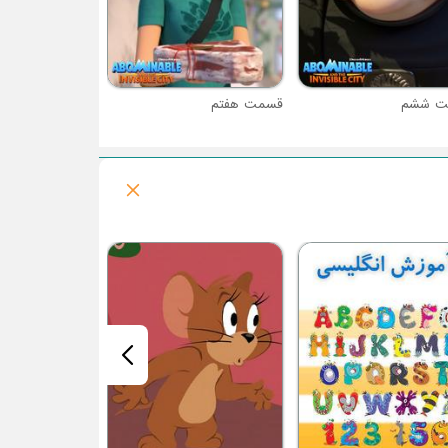
ت ششم
قسمت هفتم
فصل 1 : دختر کفشدوزکی