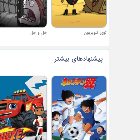
توی تلویزیون
خل و چل
پیشنهادهای بیشتر