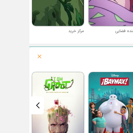
نده فضایی
مرکز خرید
فصل 12 : باب اسفنجی