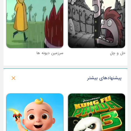
خل و چل
سرزمین دیونه ها
پیشنهادهای بیشتر
فصل 1