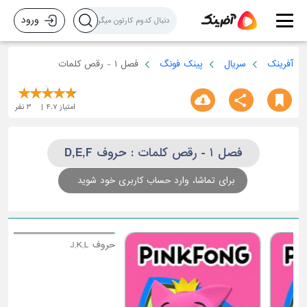
ورود
آفرینک
سریال
پینک فونگ
فصل ۱ - رقص کلمات
امتیاز
4.7
3
نفر
فصل ۱ - رقص کلمات : حروف D,E,F
برای تماشا، وارد حساب کاربری خود شوید
حر