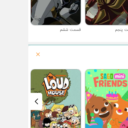
 پنجم
قسمت ششم
فصل 2 : ماداگاسکار