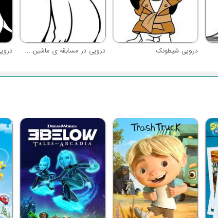
دروپی شیطونک
دروپی در مسابقه ی ماشین سواری
دروپ