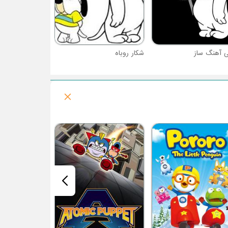
ی آهنگ ساز
شکار روباه
فصل 1 : تیمی تایم