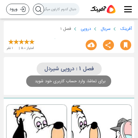
ورود
آفرینک
سریال
دروپی
فصل 1
امتیاز
5.0
1
نفر
فصل 1 : دروپی شیردل
برای تماشا، وارد حساب کاربری خود شوید
دروپی شیطو