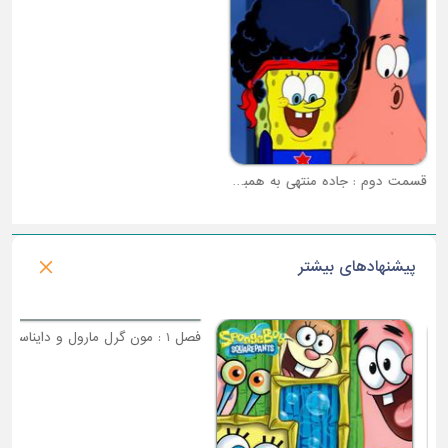
قسمت دوم : جاده منتهی به همبرگر خرچنگی
قسمت سوم : جنون سکه
پیشنهادهای بیشتر
فصل 1 : مون گرل مارول و دایناسور شیطانی
فصل 