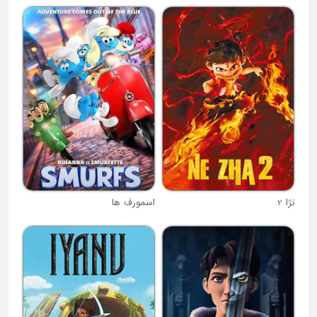
نژا 2
اسمورف ها