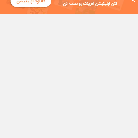
X
مامور علی 2
توییت ها
سریال هفت خرس
سریال استگو