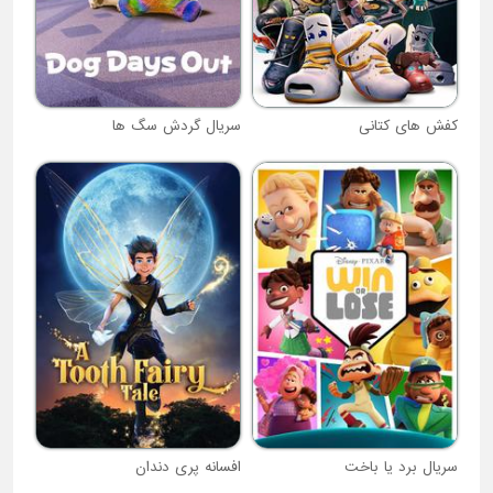
کفش های کتانی
سریال گردش سگ ها
سریال برد یا باخت
افسانه پری دندان