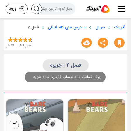
ورود
آفرینک
سریال
ما خرس های کله فندقی
فصل 2
امتیاز
4.6
14
نفر
فصل 2 : جزیره
برای تماشا، وارد حساب کاربری خود شوید
آ