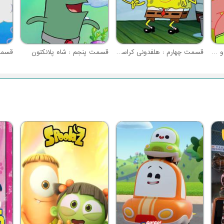
قسمت سوم : تصنیف بوگندو موگندو
قسمت چهارم : هلفدونی کراستی
قسمت پنجم : شاه پلانکتون
قسمت