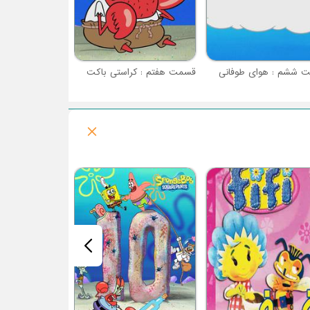
 ششم : هوای طوفانی
قسمت هفتم : کراستی باکت
فصل 1 : کمپ کورال