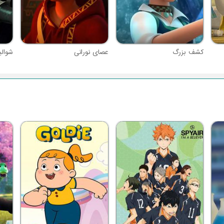
کشف بزرگ
عصای نورانی
شوالی