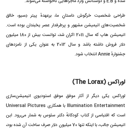
شده و E.B و دوستانش وارد ماجراهایی ناخواسته می‌شوند.
طراحی شخصیت خرگوش داستانِ ما، برعهدهٔ پیتر دِسیو، خالق
شخصیت‌های انیمیشن مشهور و پرطرفدار عصر یخبندان بوده است.
انیمیشن هاپ که سال 2011 اکران شد، توانست بیش از 180 میلیون
دلار فروش داشته باشد و سال 2012 به عنوان یکی از نامزدهای
جشنوارهٔ Annie انتخاب شود.
لوراکس (The Lorax)
لوراکس یکی دیگر از آثار موفق موفق استودیوی انیمیشن‌سازی
Illumination Entertainment با همکاری Universal Pictures
است که اقتباسی از کتاب کودکانهٔ دکتر سئوس به شمار می‌رود. این
انیمیشن جالب، با اینکه تنها 70 میلیون دلار صرف ساخت آن شده بود،