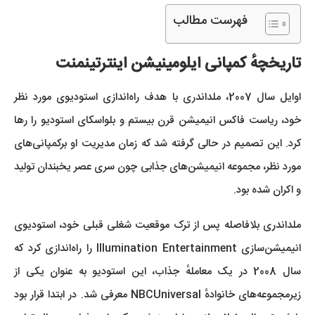
فهرست مطالب
تاریخچه‌ٔ کمپانی ایلومینیشن اینترتینمنت
اوایل سال 2007، ملداندری با هدف راه‌اندازی استودیوی مورد نظر
خود، ریاست فاکس انیمیشن قرن بیستم و بلواسکای استودیو را رها
کرد. این تصمیم در حالی گرفته شد که زمان مدیریت او برکمپانی‌های
مورد نظر، مجموعه انیمیشن‌های جذابی چون سری عصر یخبندان تولید
و اکران شده بود.
ملداندری بلافاصله پس از ترک موقعیت شغلی قبلی خود، استودیوی
انیمیشن‌سازی Illumination Entertainment را راه‌اندازی کرد که
سال 2008 در یک معاملهٔ جذاب، این استودیو به عنوان یکی از
زیرمجموعه‌های خانوادهٔ NBCUniversal معرفی شد. در ابتدا قرار بود