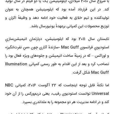
با شروع سال 2010 میلادی، ایلومینیشن یک یا دو فیلم در سال تولید
کند. در این قرارداد آمده بود که ایلومینیشن همچنان به عنوان
تولیدکننده و تیم خلاق به فعالیت خود ادامه دهد و وظیفهٔ اکران و
توزیع محصولات این کمپانی برعهدهٔ یونیورسال باشد.
تابستان سال 2011 بود که ایلومینیشن، دپارتمان انیمیشن‌سازیِ
استودیویِ فرانسوی Mac Guff -سازندهٔ آثاری چون «منِ نفرت‌انگیز»
و لوراکس – که در زمینهٔ ساخت انیمیشن و جلوه‌های ویژه فعال بود را
تصاحب کرد و بعد از این اقدام به طور رسمی کمپانی Illumination
Mac Guff شکل گرفت.
اما نکتهٔ قابل توجه اینجاست که 22 آگوست 2016، کمپانی NBC
Universal توانست استودیوی رقیب، یعنی دریم‌ورکس را از آن خود
کند و در ادامه مدیریت هر دو مجموعه را به ملداندری بسپرد.