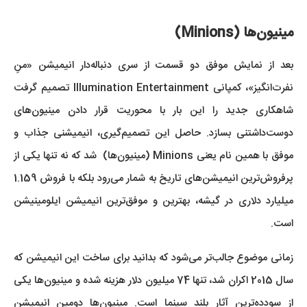
مینیون‌ها (Minions)
بعد از نمایش موفق دو قسمت از سری دنباله‌دار انیمیشن «منِ
نفرت‌انگیز»، کمپانی Illumination Entertainment تصمیم گرفت
شاهکاری جدید را این بار با محوریت قرار دادن مینیون‌های
دوست‌داشتنی بسازد. حاصل این تصمیم‌گیری، انیمیشنی جذاب و
موفق با همین نام یعنی Minions (مینیون‌ها) شد که نه تنها یکی از
پرفروش‌ترین انیمیشن‌های تاریخ به شمار می‌رود بلکه با فروش 1.159
میلیارد دلاری در گیشه، بهترین و موفق‌ترین انیمیشن ایلومینیشن
است.
زمانی موضوع جالب‌تر می‌شود که بدانید برای ساخت این انیمیشن که
سال 2015 اکران شد، تنها 74 میلیون دلار هزینه شده و مینیون‌ها یکی
از سود‌ده‌ترین آثار بلند سینما است. مینیون‌ها دومین انیمیشن