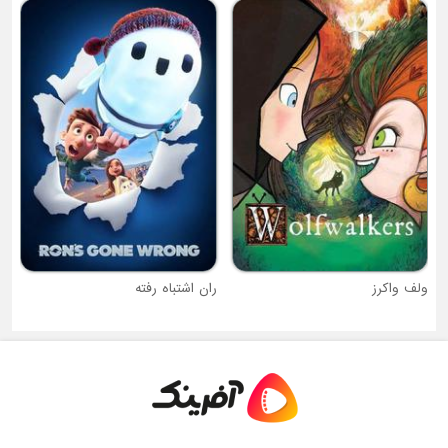
شجاع : داستان ترکر
ج
ران اشتباه رفته