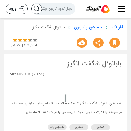
ورود
آفرینک
انیمیشن و کارتون
بابانوئل شگفت انگیز
امتیاز
3.6
87
نفر
بابانوئل شگفت انگیز
SuperKlaus (2024)
انیمیشن بابانوئل شگفت انگیز SuperKlaus 2024 ماجراهای بابانوئلی است که
می‌خواهد با قدرت جادویی خود، کریسمس را نجات دهد.
ادامه متن
کمدی
فانتزی
ماجراجویانه